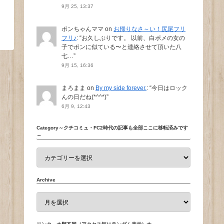
9月 25, 13:37
ポンちゃんママ
on
お帰りなさ～い！尻尾フリ
フリ♪
: “
お久しぶりです。 以前、白ポメの女の
子でポンに似ている〜と連絡させて頂いた八
七…
”
9月 15, 16:36
まろまま
on
By my side forever.
: “
今日はロック
んの日だね(*^^*)
”
6月 9, 12:43
Category～クチコミュ・FC2時代の記事も全部ここに移転済みです
～
Archive