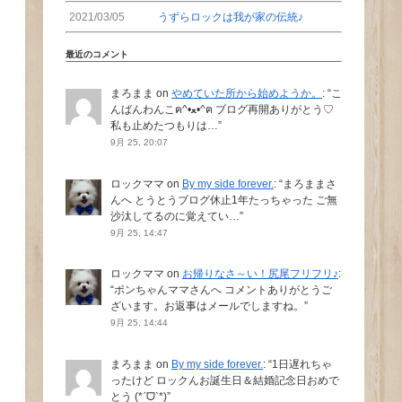
2021/03/05
うずらロックは我が家の伝統♪
最近のコメント
まろまま
on
やめていた所から始めようか。
: “
こ
んばんわんこฅ^•ﻌ•^ฅ ブログ再開ありがとう♡
私も止めたつもりは…
”
9月 25, 20:07
ロックママ
on
By my side forever.
: “
まろままさ
んへ とうとうブログ休止1年たっちゃった ご無
沙汰してるのに覚えてい…
”
9月 25, 14:47
ロックママ
on
お帰りなさ～い！尻尾フリフリ♪
:
“
ポンちゃんママさんへ コメントありがとうご
ざいます。お返事はメールでしますね。
”
9月 25, 14:44
まろまま
on
By my side forever.
: “
1日遅れちゃ
ったけど ロックんお誕生日＆結婚記念日おめで
とう (*ˊᗜˋ*)
”