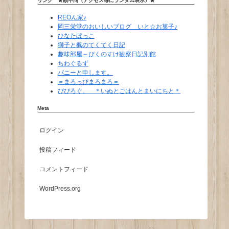
リンク ★順不同（アクセス毎にランダム表示）★
REOん家♪
岡三栄堂のおいしいブログ いと☆お菓子♪
ひなたぼっこ
獅子と楓のてくてく日記
趣味部屋～ぴくのすけ観察日記別館
ちわぐるず
パニーと申します。
＝まろっぴまろまろ＝
ぴぴろぐ。 ＊いぬとごはんとまいにちと＊
Meta
ログイン
投稿フィード
コメントフィード
WordPress.org