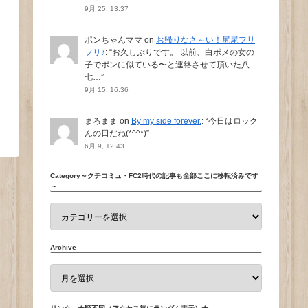
9月 25, 13:37
ポンちゃんママ
on
お帰りなさ～い！尻尾フリ
フリ♪
: “
お久しぶりです。 以前、白ポメの女の
子でポンに似ている〜と連絡させて頂いた八
七…
”
9月 15, 16:36
まろまま
on
By my side forever.
: “
今日はロック
んの日だね(*^^*)
”
6月 9, 12:43
Category～クチコミュ・FC2時代の記事も全部ここに移転済みです
～
Archive