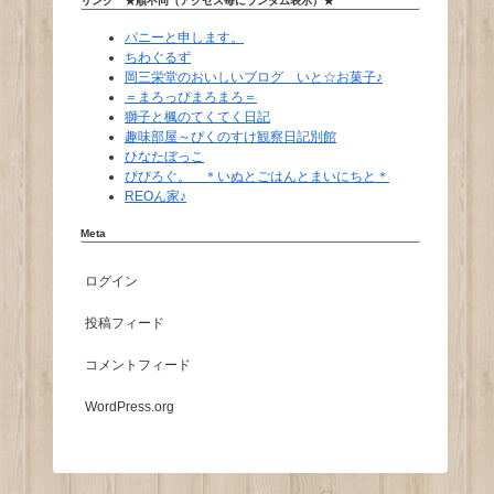
リンク ★順不同（アクセス毎にランダム表示）★
パニーと申します。
ちわぐるず
岡三栄堂のおいしいブログ いと☆お菓子♪
＝まろっぴまろまろ＝
獅子と楓のてくてく日記
趣味部屋～ぴくのすけ観察日記別館
ひなたぼっこ
ぴぴろぐ。 ＊いぬとごはんとまいにちと＊
REOん家♪
Meta
ログイン
投稿フィード
コメントフィード
WordPress.org