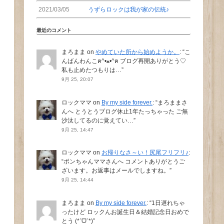
2021/03/05
うずらロックは我が家の伝統♪
最近のコメント
まろまま
on
やめていた所から始めようか。
: “
こ
んばんわんこฅ^•ﻌ•^ฅ ブログ再開ありがとう♡
私も止めたつもりは…
”
9月 25, 20:07
ロックママ
on
By my side forever.
: “
まろままさ
んへ とうとうブログ休止1年たっちゃった ご無
沙汰してるのに覚えてい…
”
9月 25, 14:47
ロックママ
on
お帰りなさ～い！尻尾フリフリ♪
:
“
ポンちゃんママさんへ コメントありがとうご
ざいます。お返事はメールでしますね。
”
9月 25, 14:44
まろまま
on
By my side forever.
: “
1日遅れちゃ
ったけど ロックんお誕生日＆結婚記念日おめで
とう (*ˊᗜˋ*)
”