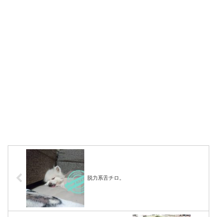
脱力系舌チロ。