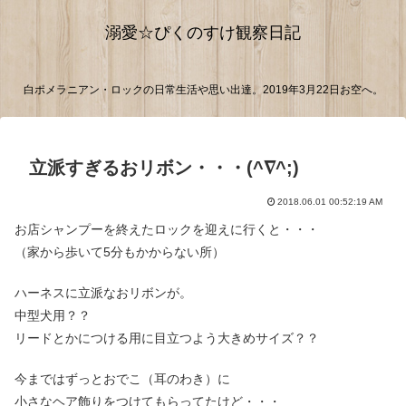
溺愛☆ぴくのすけ観察日記
白ポメラニアン・ロックの日常生活や思い出達。2019年3月22日お空へ。
立派すぎるおリボン・・・(^∇^;)
2018.06.01 00:52:19 AM
お店シャンプーを終えたロックを迎えに行くと・・・
（家から歩いて5分もかからない所）
ハーネスに立派なおリボンが。
中型犬用？？
リードとかにつける用に目立つよう大きめサイズ？？
今まではずっとおでこ（耳のわき）に
小さなヘア飾りをつけてもらってたけど・・・