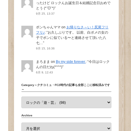
ったけど ロックんお誕生日＆結婚記念日おめで
とう (*ˊᗜˋ*)
”
9月 25, 13:37
ポンちゃんママ
on
お帰りなさ～い！尻尾フリ
フリ♪
: “
お久しぶりです。 以前、白ポメの女の
子でポンに似ている〜と連絡させて頂いた八
七…
”
9月 15, 16:36
まろまま
on
By my side forever.
: “
今日はロック
んの日だね(*^^*)
”
6月 9, 12:43
Category～クチコミュ・FC2時代の記事も全部ここに移転済みです
～
Archive