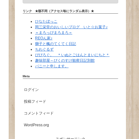
リンク ★順不同（アクセス毎にランダム表示）★
ひなたぼっこ
岡三栄堂のおいしいブログ いと☆お菓子♪
＝まろっぴまろまろ＝
REOん家♪
獅子と楓のてくてく日記
ちわぐるず
ぴぴろぐ。 ＊いぬとごはんとまいにちと＊
趣味部屋～ぴくのすけ観察日記別館
パニーと申します。
Meta
ログイン
投稿フィード
コメントフィード
WordPress.org