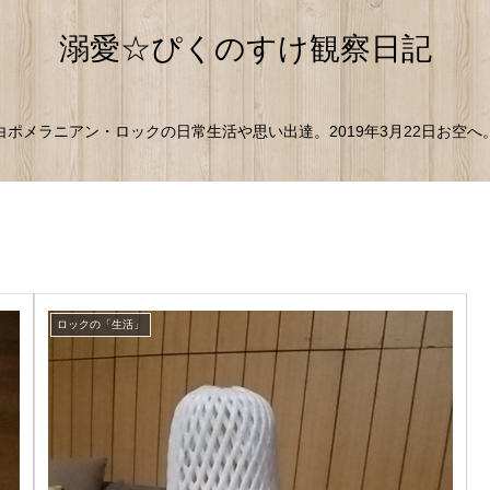
溺愛☆ぴくのすけ観察日記
白ポメラニアン・ロックの日常生活や思い出達。2019年3月22日お空へ
ロックの「生活」