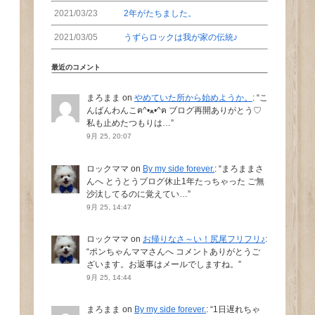
2021/03/23
2年がたちました。
2021/03/05
うずらロックは我が家の伝統♪
最近のコメント
まろまま
on
やめていた所から始めようか。
: “
こ
んばんわんこฅ^•ﻌ•^ฅ ブログ再開ありがとう♡
私も止めたつもりは…
”
9月 25, 20:07
ロックママ
on
By my side forever.
: “
まろままさ
んへ とうとうブログ休止1年たっちゃった ご無
沙汰してるのに覚えてい…
”
9月 25, 14:47
ロックママ
on
お帰りなさ～い！尻尾フリフリ♪
:
“
ポンちゃんママさんへ コメントありがとうご
ざいます。お返事はメールでしますね。
”
9月 25, 14:44
まろまま
on
By my side forever.
: “
1日遅れちゃ