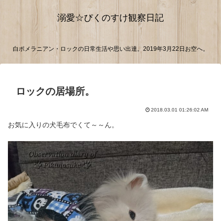
溺愛☆ぴくのすけ観察日記
白ポメラニアン・ロックの日常生活や思い出達。2019年3月22日お空へ。
ロックの居場所。
2018.03.01 01:26:02 AM
お気に入りの犬毛布でくて～～ん。