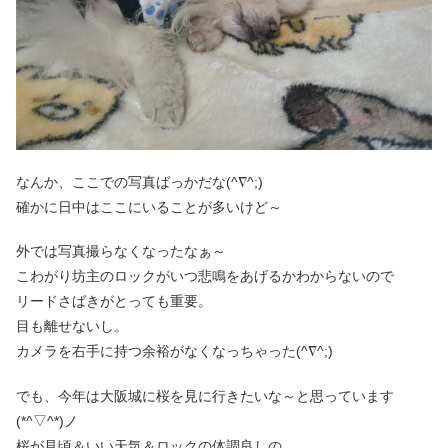
なんか、ここでの写真ばっかだな(^∇^;)
確かに日中はここにいることが多いけど～
外では写真撮らなくなったなぁ～
こわがり坊主のロックがいつ悲鳴をあげるかわからないので
リードさばきがとっても重要。
目も離せないし。
カメラを右手に持つ余裕がなくなっちゃった(^∇^;)
でも、今年は大阪城に桜を見に行きたいな～と思っています
(*^▽^*)ノ
桜が見頃＆いい天気＆ロックの体調良しの