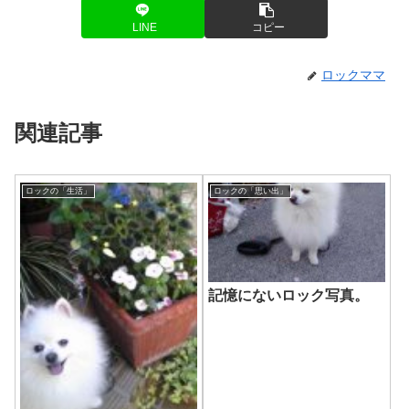
LINE
コピー
ロックママ
関連記事
ロックの「生活」
ロックの「思い出」
記憶にないロック写真。