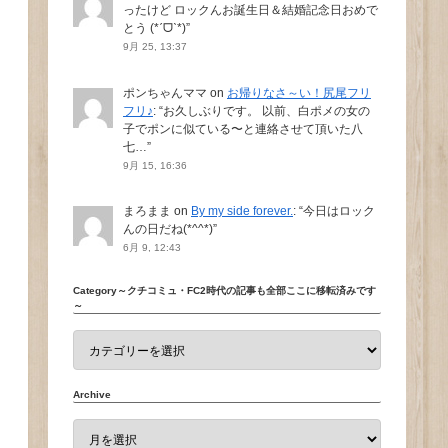
ったけど ロックんお誕生日＆結婚記念日おめで
とう (*ˊᗜˋ*)
”
9月 25, 13:37
ポンちゃんママ
on
お帰りなさ～い！尻尾フリ
フリ♪
: “
お久しぶりです。 以前、白ポメの女の
子でポンに似ている〜と連絡させて頂いた八
七…
”
9月 15, 16:36
まろまま
on
By my side forever.
: “
今日はロック
んの日だね(*^^*)
”
6月 9, 12:43
Category～クチコミュ・FC2時代の記事も全部ここに移転済みです
～
Archive