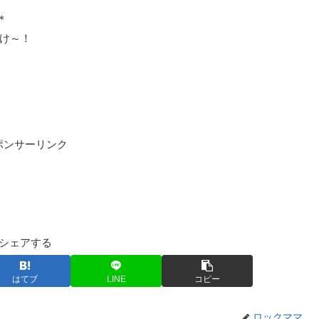
＊
すけ～！
ポンサーリンク
シェアする
はてブ
LINE
コピー
ロックママ