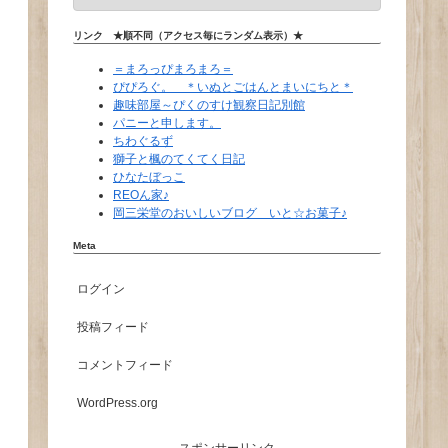
リンク ★順不同（アクセス毎にランダム表示）★
＝まろっぴまろまろ＝
ぴぴろぐ。 ＊いぬとごはんとまいにちと＊
趣味部屋～ぴくのすけ観察日記別館
パニーと申します。
ちわぐるず
獅子と楓のてくてく日記
ひなたぼっこ
REOん家♪
岡三栄堂のおいしいブログ いと☆お菓子♪
Meta
ログイン
投稿フィード
コメントフィード
WordPress.org