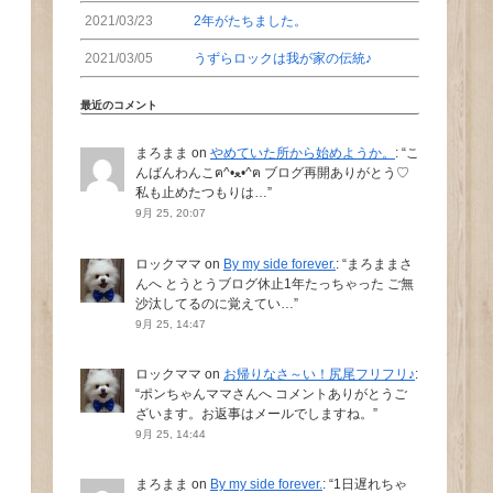
2021/03/23
2年がたちました。
2021/03/05
うずらロックは我が家の伝統♪
最近のコメント
まろまま
on
やめていた所から始めようか。
: “
こ
んばんわんこฅ^•ﻌ•^ฅ ブログ再開ありがとう♡
私も止めたつもりは…
”
9月 25, 20:07
ロックママ
on
By my side forever.
: “
まろままさ
んへ とうとうブログ休止1年たっちゃった ご無
沙汰してるのに覚えてい…
”
9月 25, 14:47
ロックママ
on
お帰りなさ～い！尻尾フリフリ♪
:
“
ポンちゃんママさんへ コメントありがとうご
ざいます。お返事はメールでしますね。
”
9月 25, 14:44
まろまま
on
By my side forever.
: “
1日遅れちゃ