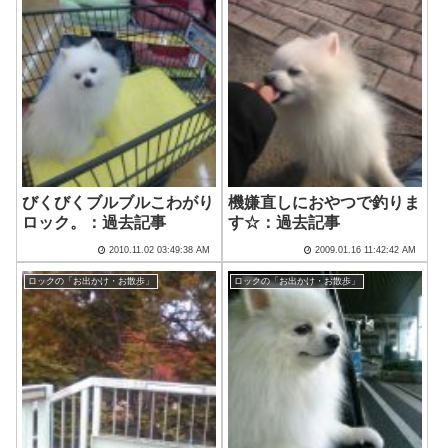
びくびくブルブルこわがり
機嫌直しにおやつで釣りま
ロック。：過去記事
す☆：過去記事
2010.11.02 03:49:38 AM
2009.01.16 11:42:42 AM
ロックの「お出かけ・お散歩」
ロックの「お出かけ・お散歩」