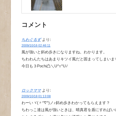
コメント
ちわぐるず
より:
2009/10/16 02:46:11
風が強いと斜め歩きになりますね。わかります。
ちわわんたちはあまりキツイ風だと固まってしまいま
今日も３Pochi凸＼U^ｪ^Uﾉ
ロックママ
より:
2009/10/18 01:13:08
わーいヾ(〃^∇^)ノ♪斜め歩きわかってもらえます？
ちわっこ達は風が強いときは、晴真君を盾にすればい