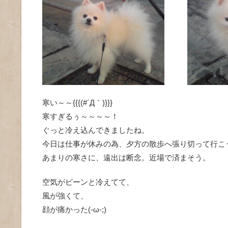
寒い～～{{{(#´Д｀)}}}
寒すぎるぅ～～～～！
ぐっと冷え込んできましたね。
今日は仕事が休みの為、夕方の散歩へ張り切って行こ
あまりの寒さに、遠出は断念。近場で済まそう。
空気がピーンと冷えてて、
風が強くて、
顔が痛かった(-ω-;)