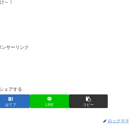
すけ～！
ポンサーリンク
シェアする
はてブ
LINE
コピー
ロックママ