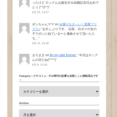
ったけど ロックんお誕生日＆結婚記念日おめで
とう (*ˊᗜˋ*)
”
9月 25, 13:37
ポンちゃんママ
on
お帰りなさ～い！尻尾フリ
フリ♪
: “
お久しぶりです。 以前、白ポメの女の
子でポンに似ている〜と連絡させて頂いた八
七…
”
9月 15, 16:36
まろまま
on
By my side forever.
: “
今日はロック
んの日だね(*^^*)
”
6月 9, 12:43
Category～クチコミュ・FC2時代の記事も全部ここに移転済みです
～
Archive