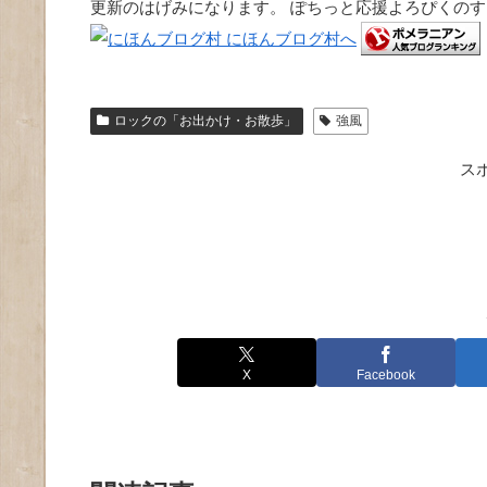
更新のはげみになります。 ぽちっと応援よろぴくの
ロックの「お出かけ・お散歩」
強風
ス
X
Facebook