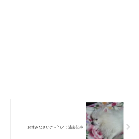
お休みなさい(*′～`*)／：過去記事