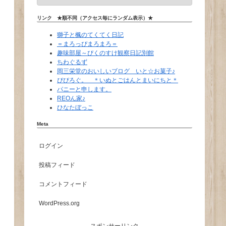
リンク ★順不同（アクセス毎にランダム表示）★
獅子と楓のてくてく日記
＝まろっぴまろまろ＝
趣味部屋～ぴくのすけ観察日記別館
ちわぐるず
岡三栄堂のおいしいブログ いと☆お菓子♪
ぴぴろぐ。 ＊いぬとごはんとまいにちと＊
パニーと申します。
REOん家♪
ひなたぼっこ
Meta
ログイン
投稿フィード
コメントフィード
WordPress.org