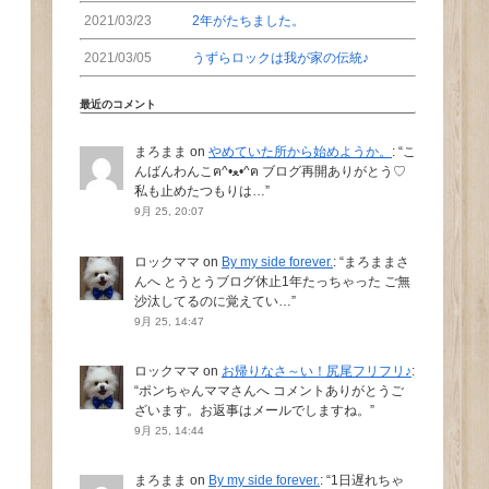
2021/03/23
2年がたちました。
2021/03/05
うずらロックは我が家の伝統♪
最近のコメント
まろまま
on
やめていた所から始めようか。
: “
こ
んばんわんこฅ^•ﻌ•^ฅ ブログ再開ありがとう♡
私も止めたつもりは…
”
9月 25, 20:07
ロックママ
on
By my side forever.
: “
まろままさ
んへ とうとうブログ休止1年たっちゃった ご無
沙汰してるのに覚えてい…
”
9月 25, 14:47
ロックママ
on
お帰りなさ～い！尻尾フリフリ♪
:
“
ポンちゃんママさんへ コメントありがとうご
ざいます。お返事はメールでしますね。
”
9月 25, 14:44
まろまま
on
By my side forever.
: “
1日遅れちゃ