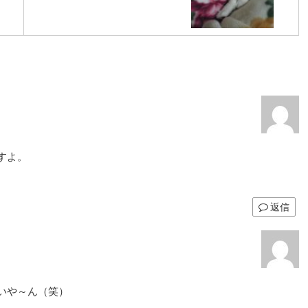
すよ。
返信
いや～ん（笑）