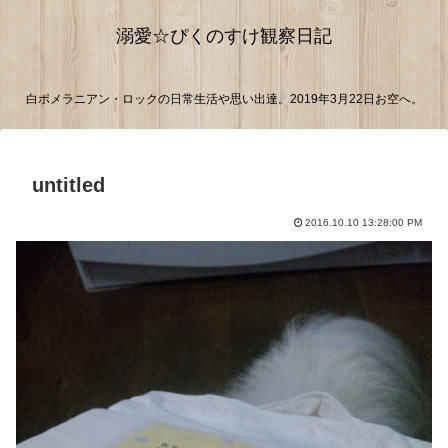
溺愛☆ぴくのすけ観察日記
白ポメラニアン・ロックの日常生活や思い出達。2019年3月22日お空へ。
untitled
2016.10.10 13:28:00 PM