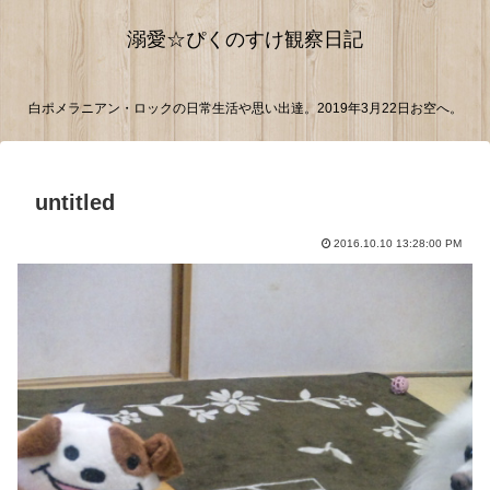
溺愛☆ぴくのすけ観察日記
白ポメラニアン・ロックの日常生活や思い出達。2019年3月22日お空へ。
untitled
2016.10.10 13:28:00 PM