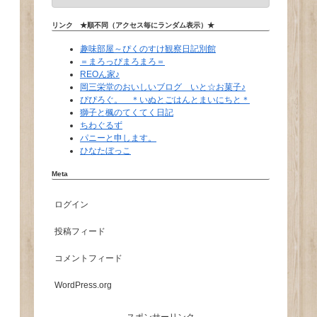
リンク ★順不同（アクセス毎にランダム表示）★
趣味部屋～ぴくのすけ観察日記別館
＝まろっぴまろまろ＝
REOん家♪
岡三栄堂のおいしいブログ いと☆お菓子♪
ぴぴろぐ。 ＊いぬとごはんとまいにちと＊
獅子と楓のてくてく日記
ちわぐるず
パニーと申します。
ひなたぼっこ
Meta
ログイン
投稿フィード
コメントフィード
WordPress.org