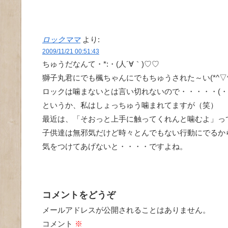
ロックママ
より:
2009/11/21 00:51:43
ちゅうだなんて・*:・(人´∀｀)♡♡
獅子丸君にでも楓ちゃんにでもちゅうされた～い(*^▽^
ロックは噛まないとは言い切れないので・・・・・(・"
というか、私はしょっちゅう噛まれてますが（笑）
最近は、「そおっと上手に触ってくれんと噛むよ」っ
子供達は無邪気だけど時々とんでもない行動にでるか
気をつけてあげないと・・・・ですよね。
コメントをどうぞ
メールアドレスが公開されることはありません。
コメント
※