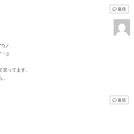
返信
*)ノ
・;)
て言ってます。
ら。
返信