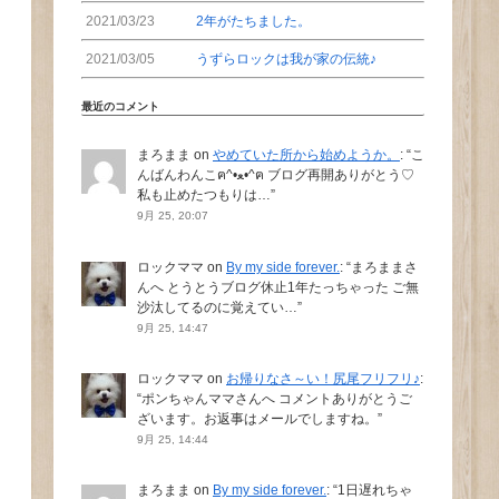
2021/03/23
2年がたちました。
2021/03/05
うずらロックは我が家の伝統♪
最近のコメント
まろまま
on
やめていた所から始めようか。
: “
こ
んばんわんこฅ^•ﻌ•^ฅ ブログ再開ありがとう♡
私も止めたつもりは…
”
9月 25, 20:07
ロックママ
on
By my side forever.
: “
まろままさ
んへ とうとうブログ休止1年たっちゃった ご無
沙汰してるのに覚えてい…
”
9月 25, 14:47
ロックママ
on
お帰りなさ～い！尻尾フリフリ♪
:
“
ポンちゃんママさんへ コメントありがとうご
ざいます。お返事はメールでしますね。
”
9月 25, 14:44
まろまま
on
By my side forever.
: “
1日遅れちゃ