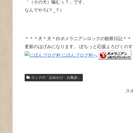
「（その犬）噛むぅ？」です。
なんでやろ(？_？）
＊＊＊犬＊犬＊白ポメラニアンロックの観察日記＊＊
更新のはげみになります。 ぽちっと応援よろぴくの
ロックの「お出かけ・お散歩」
ス