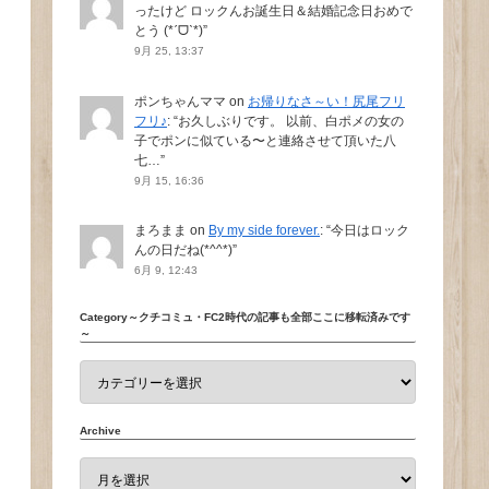
ったけど ロックんお誕生日＆結婚記念日おめで
とう (*ˊᗜˋ*)
”
9月 25, 13:37
ポンちゃんママ
on
お帰りなさ～い！尻尾フリ
フリ♪
: “
お久しぶりです。 以前、白ポメの女の
子でポンに似ている〜と連絡させて頂いた八
七…
”
9月 15, 16:36
まろまま
on
By my side forever.
: “
今日はロック
んの日だね(*^^*)
”
6月 9, 12:43
Category～クチコミュ・FC2時代の記事も全部ここに移転済みです
～
Archive