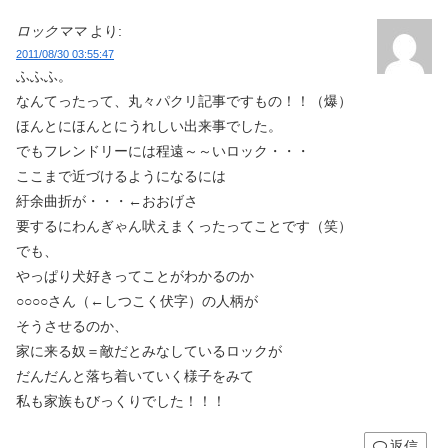
ロックママ
より:
2011/08/30 03:55:47
ふふふ。
なんてったって、丸々パクリ記事ですもの！！（爆）
ほんとにほんとにうれしい出来事でした。
でもフレンドリーには程遠～～いロック・・・
ここまで近づけるようになるには
紆余曲折が・・・←おおげさ
要するにわんぎゃん吠えまくったってことです（笑）
でも、
やっぱり犬好きってことがわかるのか
○○○○さん（←しつこく伏字）の人柄が
そうさせるのか、
家に来る奴＝敵だとみなしているロックが
だんだんと落ち着いていく様子をみて
私も家族もびっくりでした！！！
返信