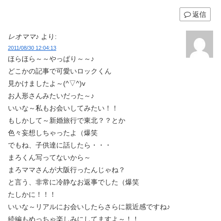
返信
レオママ♪
より:
2011/08/30 12:04:13
ほらほら～～やっぱり～～♪
どこかの記事で可愛いロックくん
見かけましたよ～(^▽^)v
お人形さんみたいだった～♪
いいな～私もお会いしてみたい！！
もしかして～新婚旅行で東北？？とか
色々妄想しちゃったよ（爆笑
でもね、子供達に話したら・・・
まろくん写ってないから～
まろママさんが大阪行ったんじゃね？
と言う、非常に冷静なお返事でした（爆笑
たしかに！！！
いいな～リアルにお会いしたらさらに親近感ですね♪
続編もめっちゃ楽しみにしてますよ～！！