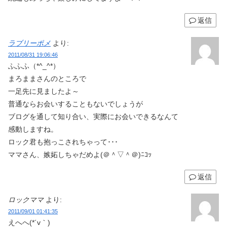
返信
ラブリーポメ
より:
2011/08/31 19:06:46
ふふふ（*^_^*）
まろままさんのところで
一足先に見ましたよ～
普通ならお会いすることもないでしょうが
ブログを通して知り合い、実際にお会いできるなんて
感動しますね。
ロック君も抱っこされちゃって･･･
ママさん、嫉妬しちゃだめよ(＠＾▽＾＠)ﾆｺｯ
返信
ロックママ
より:
2011/09/01 01:41:35
えへへ(*´v｀)