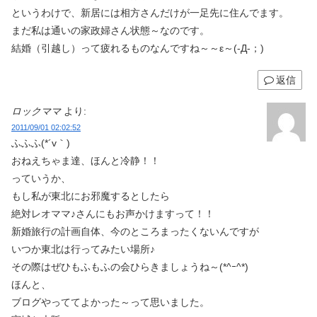
というわけで、新居には相方さんだけが一足先に住んでます。
まだ私は通いの家政婦さん状態～なのです。
結婚（引越し）って疲れるものなんですね～～ε～(‐Д‐；)
返信
ロックママ
より:
2011/09/01 02:02:52
ふふふ(*´v｀)
おねえちゃま達、ほんと冷静！！
っていうか、
もし私が東北にお邪魔するとしたら
絶対レオママ♪さんにもお声かけますって！！
新婚旅行の計画自体、今のところまったくないんですが
いつか東北は行ってみたい場所♪
その際はぜひもふもふの会ひらきましょうね～(*^ｰ^*)
ほんと、
ブログやっててよかった～って思いました。