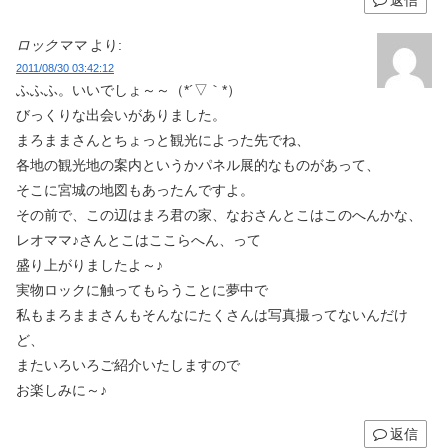
返信
ロックママ
より:
2011/08/30 03:42:12
ふふふ。いいでしょ～～（*´▽｀*）
びっくりな出会いがありました。
まろままさんとちょっと観光によった先でね、
各地の観光地の案内というかパネル展的なものがあって、
そこに宮城の地図もあったんですよ。
その前で、この辺はまろ君の家、なおさんとこはこのへんかな、
レオママ♪さんとこはここらへん、って
盛り上がりましたよ～♪
実物ロックに触ってもらうことに夢中で
私もまろままさんもそんなにたくさんは写真撮ってないんだけ
ど、
またいろいろご紹介いたしますので
お楽しみに～♪
返信