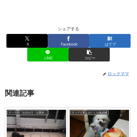
シェアする
X
Facebook
はてブ
LINE
コピー
ロックママ
関連記事
ロックの「お出かけ・お散歩」
ロックと私とおいしいもの達