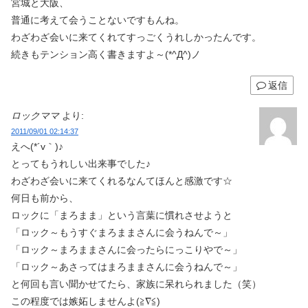
宮城と大阪、
普通に考えて会うことないですもんね。
わざわざ会いに来てくれてすっごくうれしかったんです。
続きもテンション高く書きますよ～(*^Д^)ノ
返信
ロックママ
より:
2011/09/01 02:14:37
えへ(*´v｀)♪
とってもうれしい出来事でした♪
わざわざ会いに来てくれるなんてほんと感激です☆
何日も前から、
ロックに「まろまま」という言葉に慣れさせようと
「ロック～もうすぐまろままさんに会うねんで～」
「ロック～まろままさんに会ったらにっこりやで～」
「ロック～あさってはまろままさんに会うねんで～」
と何回も言い聞かせてたら、家族に呆れられました（笑）
この程度では嫉妬しませんよ(≧∇≦)