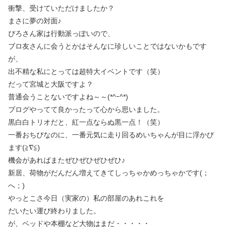
衝撃、受けていただけましたか？
まさに夢の対面♪
ぴろさん家は行動派っぽいので、
ブロ友さんに会うとかはそんなに珍しいことではないかもです
が、
出不精な私にとっては超特大イベントです（笑）
だって宮城と大阪ですよ？
普通会うことないですよね～～(*^ｰ^*)
ブログやってて良かったって心から思いました。
黒白白トリオだと、紅一点ならぬ黒一点！（笑）
一番おちびなのに、一番元気に走り回るめいちゃんが目に浮かび
ます(≧∇≦)
機会があればまたぜひぜひぜひぜひ♪
新居、荷物がだんだん増えてきてしっちゃかめっちゃかです(；
へ；)
やっとこさ今日（実家の）私の部屋のあれこれを
だいたい運び終わりました。
が、ベッドや本棚など大物はまだ・・・・・