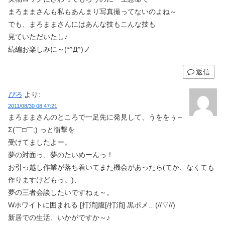
まろままさんも私もあんまり写真撮ってないのよね～
でも、まろままさんにはあんな技もこんな技も
見ていただいたし♪
続編お楽しみに～(*^Д^)ノ
返信
ぴろ
より:
2011/08/30 08:47:21
まろままさんのところで一足先に発見して、うををぅ～
Σ(￣□￣;) っと衝撃を
受けてましたよー。
夢の対面っ、夢のたいめーんっ！
お引っ越し作業が落ち着いてまた機会があったら(てか、なくても
作りますけどもっ。)、
夢の三者会談したいですねぇ～。
Wホワイトに囲まれる [打消]腹[/打消] 黒ポメ…(//▽//)
新居での生活、いかがですか～♪