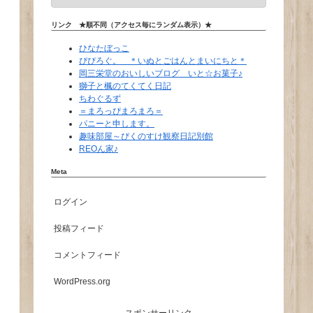
リンク ★順不同（アクセス毎にランダム表示）★
ひなたぼっこ
ぴぴろぐ。 ＊いぬとごはんとまいにちと＊
岡三栄堂のおいしいブログ いと☆お菓子♪
獅子と楓のてくてく日記
ちわぐるず
＝まろっぴまろまろ＝
パニーと申します。
趣味部屋～ぴくのすけ観察日記別館
REOん家♪
Meta
ログイン
投稿フィード
コメントフィード
WordPress.org