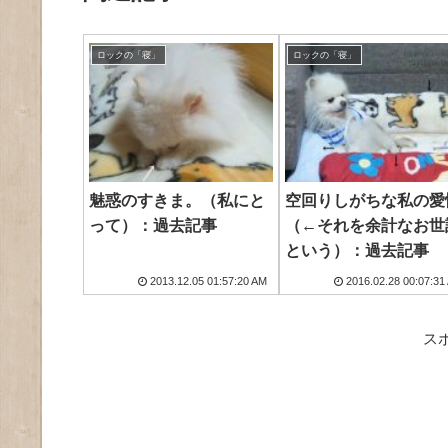
ロックの「寝」
ロックの「寝」
魅惑のすきま。（私にと
空回りしがちな私の愛
って）：過去記事
（←それを余計なお世
という）：過去記事
2013.12.05 01:57:20 AM
2016.02.28 00:07:31
ス