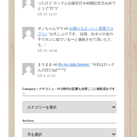
ったけど ロックんお誕生日＆結婚記念日おめで
とう (*ˊᗜˋ*)
”
9月 25, 13:37
ポンちゃんママ
on
お帰りなさ～い！尻尾フリ
フリ♪
: “
お久しぶりです。 以前、白ポメの女の
子でポンに似ている〜と連絡させて頂いた八
七…
”
9月 15, 16:36
まろまま
on
By my side forever.
: “
今日はロック
んの日だね(*^^*)
”
6月 9, 12:43
Category～クチコミュ・FC2時代の記事も全部ここに移転済みです
～
Archive