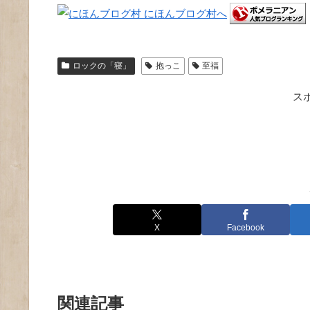
ロックの「寝」
抱っこ
至福
ス
X
Facebook
関連記事