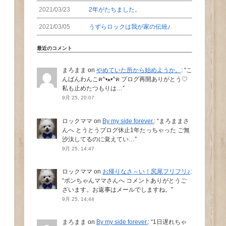
2021/03/23
2年がたちました。
2021/03/05
うずらロックは我が家の伝統♪
最近のコメント
まろまま
on
やめていた所から始めようか。
: “
こ
んばんわんこฅ^•ﻌ•^ฅ ブログ再開ありがとう♡
私も止めたつもりは…
”
9月 25, 20:07
ロックママ
on
By my side forever.
: “
まろままさ
んへ とうとうブログ休止1年たっちゃった ご無
沙汰してるのに覚えてい…
”
9月 25, 14:47
ロックママ
on
お帰りなさ～い！尻尾フリフリ♪
:
“
ポンちゃんママさんへ コメントありがとうご
ざいます。お返事はメールでしますね。
”
9月 25, 14:44
まろまま
on
By my side forever.
: “
1日遅れちゃ