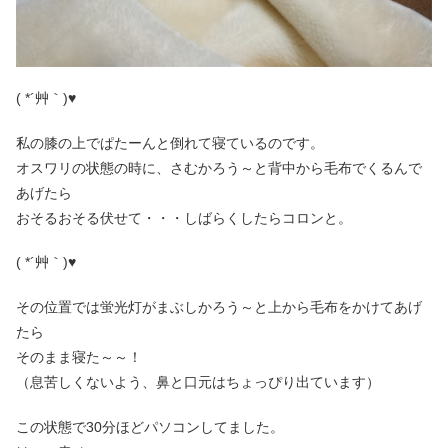
( *´艸｀)♥
私の膝の上でぱたーんと倒れて寝ているのです。
オスワリの状態の時に、さむかろう～と背中から毛布でくるんで
あげたら
おそるおそる伏せて・・・しばらくしたらコロンと。
( *´艸｀)♥
その位置では蛍光灯がまぶしかろう～と上から毛布をかけてあげ
たら
そのまま寝た～～！
（息苦しくないよう、鼻と口元はちょっぴり出ています）
この状態で30分ほどパソコンしてました。