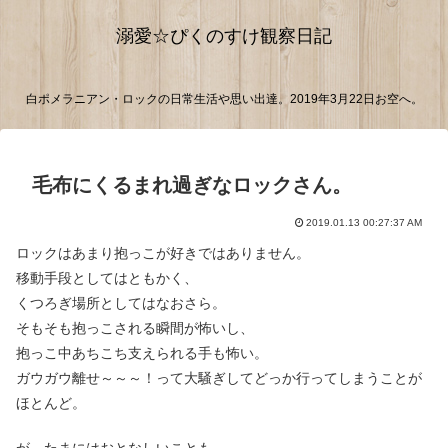
溺愛☆ぴくのすけ観察日記
白ポメラニアン・ロックの日常生活や思い出達。2019年3月22日お空へ。
毛布にくるまれ過ぎなロックさん。
2019.01.13 00:27:37 AM
ロックはあまり抱っこが好きではありません。
移動手段としてはともかく、
くつろぎ場所としてはなおさら。
そもそも抱っこされる瞬間が怖いし、
抱っこ中あちこち支えられる手も怖い。
ガウガウ離せ～～～！って大騒ぎしてどっか行ってしまうことが
ほとんど。
が、たまにはおとなしいことも。