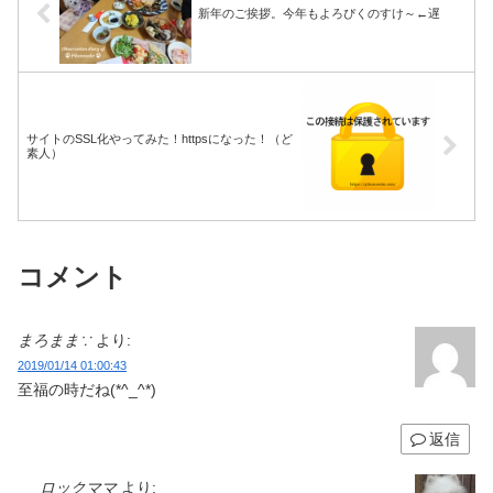
新年のご挨拶。今年もよろぴくのすけ～←遅
サイトのSSL化やってみた！httpsになった！（ど
素人）
コメント
まろまま∵
より:
2019/01/14 01:00:43
至福の時だね(*^_^*)
返信
ロックママ
より: