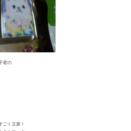
子君の
すごく立派！