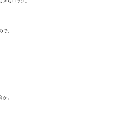
らきらロック。
ので、
。
、
音が。