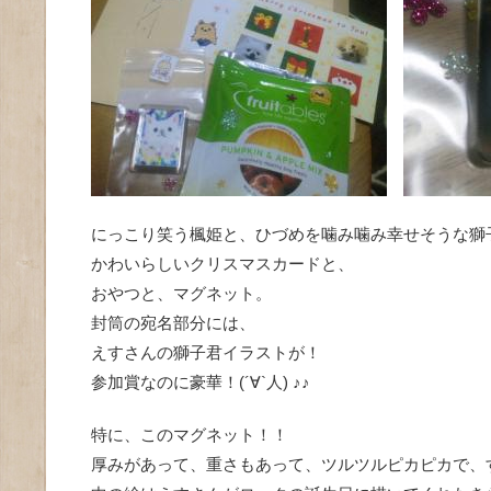
にっこり笑う楓姫と、ひづめを噛み噛み幸せそうな獅
かわいらしいクリスマスカードと、
おやつと、マグネット。
封筒の宛名部分には、
えすさんの獅子君イラストが！
参加賞なのに豪華！(´∀`人) ♪♪
特に、このマグネット！！
厚みがあって、重さもあって、ツルツルピカピカで、