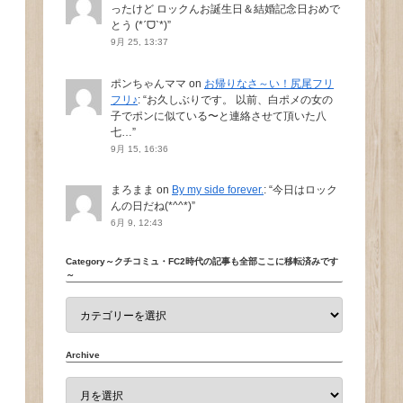
ったけど ロックんお誕生日＆結婚記念日おめで
とう (*ˊᗜˋ*)
”
9月 25, 13:37
ポンちゃんママ
on
お帰りなさ～い！尻尾フリ
フリ♪
: “
お久しぶりです。 以前、白ポメの女の
子でポンに似ている〜と連絡させて頂いた八
七…
”
9月 15, 16:36
まろまま
on
By my side forever.
: “
今日はロック
んの日だね(*^^*)
”
6月 9, 12:43
Category～クチコミュ・FC2時代の記事も全部ここに移転済みです
～
Archive