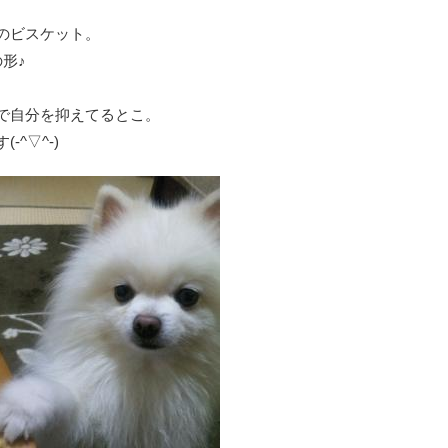
のビスケット。
形♪
で自分を抑えてるとこ。
^▽^-)