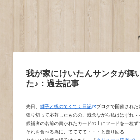
我が家にけいたんサンタが舞
た♪：過去記事
先日、
獅子と楓のてくてく日記
ブログで開催された
張り切って応募したものの、残念ながら私ははずれ～～(^∇
候補者の名前の書かれたカードの上にフードを一粒ず
それを食べる為に、てててて・・・と走り回る