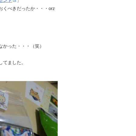
ゼント
」
くべきだったか・・・orz
なかった・・・（笑）
してました。