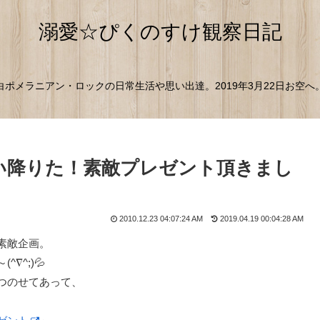
溺愛☆ぴくのすけ観察日記
白ポメラニアン・ロックの日常生活や思い出達。2019年3月22日お空へ
い降りた！素敵プレゼント頂きまし
2010.12.23 04:07:24 AM
2019.04.19 00:04:28 AM
素敵企画。
^;)💦
つのせてあって、