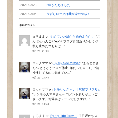
2021/03/23
2年がたちました。
2021/03/05
うずらロックは我が家の伝統♪
最近のコメント
まろまま
on
やめていた所から始めようか。
: “
こ
んばんわんこฅ^•ﻌ•^ฅ ブログ再開ありがとう♡
私も止めたつもりは…
”
9月 25, 20:07
ロックママ
on
By my side forever.
: “
まろままさ
んへ とうとうブログ休止1年たっちゃった ご無
沙汰してるのに覚えてい…
”
9月 25, 14:47
ロックママ
on
お帰りなさ～い！尻尾フリフリ♪
:
“
ポンちゃんママさんへ コメントありがとうご
ざいます。お返事はメールでしますね。
”
9月 25, 14:44
まろまま
on
By my side forever.
: “
1日遅れちゃ