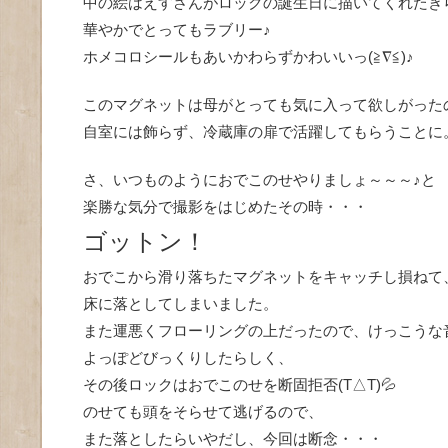
中の絵はえすさんがロックの誕生日に描いてくれたき
華やかでとってもラブリー♪
ホメコロシールもあいかわらずかわいいっ(≧∇≦)♪
このマグネットは母がとっても気に入って欲しがった
自室には飾らず、冷蔵庫の扉で活躍してもらうことに
さ、いつものようにおでこのせやりましょ～～～♪と
楽勝な気分で撮影をはじめたその時・・・
ゴットン！
おでこから滑り落ちたマグネットをキャッチし損ねて
床に落としてしまいました。
また運悪くフローリングの上だったので、けっこうな
よっぽどびっくりしたらしく、
その後ロックはおでこのせを断固拒否(T△T)💦
のせても頭をそらせて逃げるので、
また落としたらいやだし、今回は断念・・・