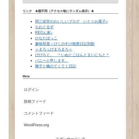
リンク ★順不同（アクセス毎にランダム表示）★
岡三栄堂のおいしいブログ いと☆お菓子♪
ちわぐるず
REOん家♪
ひなたぼっこ
趣味部屋～ぴくのすけ観察日記別館
＝まろっぴまろまろ＝
ぴぴろぐ。 ＊いぬとごはんとまいにちと＊
パニーと申します。
獅子と楓のてくてく日記
Meta
ログイン
投稿フィード
コメントフィード
WordPress.org