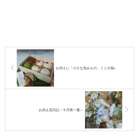
お供えに「小さな包みもの」ミニ大福♪
お供え花日記～９月第一週～